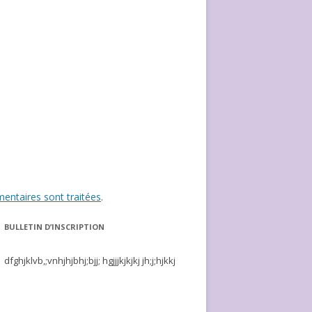
entaires sont traitées
.
BULLETIN D’INSCRIPTION
dfghjklvb,;vnhjhjbhj;bjj; hgjjjkjkjkj jh;j;hjkkj