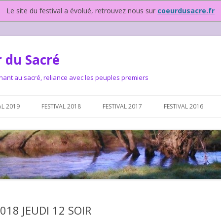
Le site du festival a évolué, retrouvez nous sur
coeurdusacre.fr
 du Sacré
nant au sacré, reliance avec les peuples premiers
Aller au contenu principal
AL 2019
FESTIVAL 2018
FESTIVAL 2017
FESTIVAL 2016
IVAL DEPUIS 2015…OU
NOUS ?
VAL DEPUIS 2015,
18 JEUDI 12 SOIR
T FONCTIONNONS