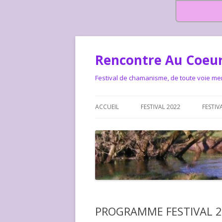
Rencontre Au Coeur
Festival de chamanisme, de toute voie me
ACCUEIL
FESTIVAL 2022
FESTIV
HISTOIRE DES RENCONTRES
LA CHARTE DU FESTIVAL
LE FESTIVAL DEPUIS 2015 – QUI
LE FEST
SOMMES-NOUS ?
ALLONS-
LE FESTI
PROGRAMME FESTIVAL 20
COMMEN