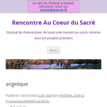
Le site du festival a évolué,
retrouvez nous sur
coeurdusacre.fr
Rencontre Au Coeur du Sacré
Festival de chamanisme, de toute voie menant au sacré, reliance
avec les peuples premiers
Aller au contenu principal
Menu
angelique
Publié le
7 avril 2018
à
224 × 328
dans
FESTIVAL 2018 Le
Programme ENFANTS et ADOS
.