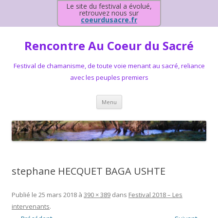
Le site du festival a évolué,
retrouvez nous sur
coeurdusacre.fr
Rencontre Au Coeur du Sacré
Festival de chamanisme, de toute voie menant au sacré, reliance
avec les peuples premiers
Aller au contenu principal
Menu
stephane HECQUET BAGA USHTE
Publié le
25 mars 2018
à
390 × 389
dans
Festival 2018 – Les
intervenants
.