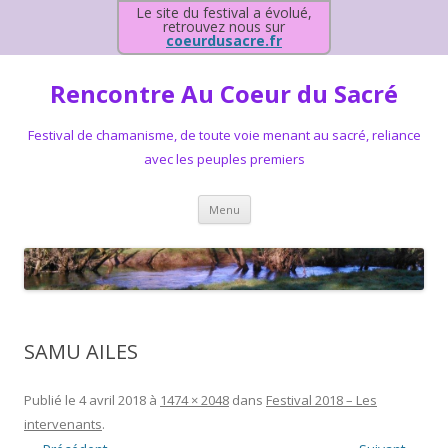
Le site du festival a évolué,
retrouvez nous sur
coeurdusacre.fr
Rencontre Au Coeur du Sacré
Festival de chamanisme, de toute voie menant au sacré, reliance
avec les peuples premiers
Aller au contenu principal
Menu
SAMU AILES
Publié le
4 avril 2018
à
1474 × 2048
dans
Festival 2018 – Les
intervenants
.