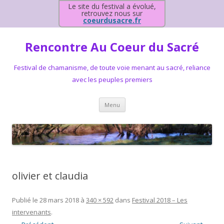
Le site du festival a évolué,
retrouvez nous sur
coeurdusacre.fr
Rencontre Au Coeur du Sacré
Festival de chamanisme, de toute voie menant au sacré, reliance
avec les peuples premiers
Aller au contenu principal
Menu
olivier et claudia
Publié le
28 mars 2018
à
340 × 592
dans
Festival 2018 – Les
intervenants
.