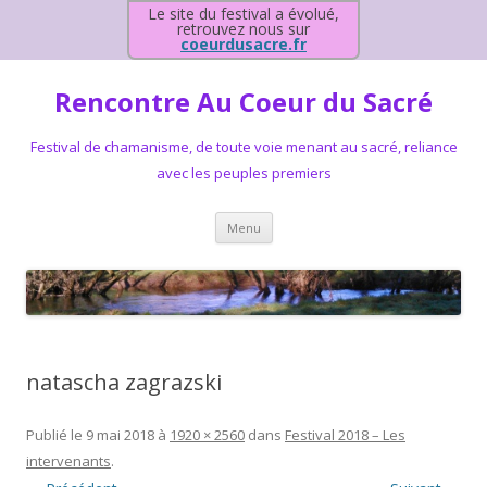
Le site du festival a évolué,
retrouvez nous sur
coeurdusacre.fr
Rencontre Au Coeur du Sacré
Festival de chamanisme, de toute voie menant au sacré, reliance
avec les peuples premiers
Aller au contenu principal
Menu
natascha zagrazski
Publié le
9 mai 2018
à
1920 × 2560
dans
Festival 2018 – Les
intervenants
.