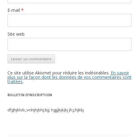
E-mail
*
Site web
Ce site utilise Akismet pour réduire les indésirables.
En savoir
plus sur la façon dont les données de vos commentaires sont
traitées
.
BULLETIN D’INSCRIPTION
dfghjklvb,;vnhjhjbhj;bjj; hgjjjkjkjkj jh;j;hjkkj