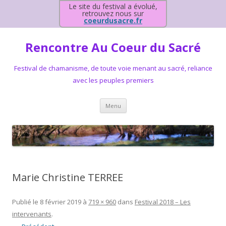
Le site du festival a évolué,
retrouvez nous sur
coeurdusacre.fr
Rencontre Au Coeur du Sacré
Festival de chamanisme, de toute voie menant au sacré, reliance
avec les peuples premiers
Aller au contenu principal
Menu
Marie Christine TERREE
Publié le
8 février 2019
à
719 × 960
dans
Festival 2018 – Les
intervenants
.