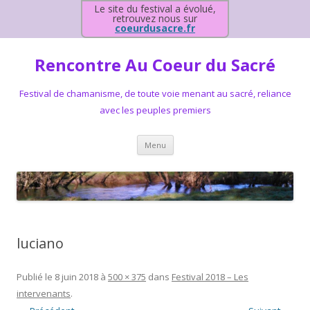
Le site du festival a évolué,
retrouvez nous sur
coeurdusacre.fr
Rencontre Au Coeur du Sacré
Festival de chamanisme, de toute voie menant au sacré, reliance
avec les peuples premiers
Aller au contenu principal
Menu
luciano
Publié le
8 juin 2018
à
500 × 375
dans
Festival 2018 – Les
intervenants
.