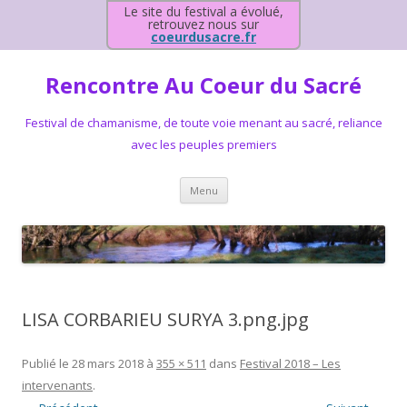
Le site du festival a évolué,
retrouvez nous sur
coeurdusacre.fr
Rencontre Au Coeur du Sacré
Festival de chamanisme, de toute voie menant au sacré, reliance
avec les peuples premiers
Aller au contenu principal
Menu
LISA CORBARIEU SURYA 3.png.jpg
Publié le
28 mars 2018
à
355 × 511
dans
Festival 2018 – Les
intervenants
.