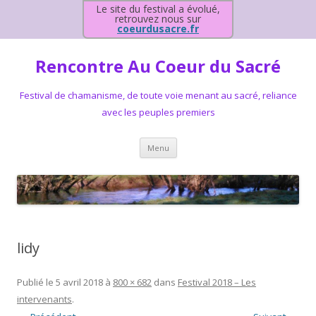
Le site du festival a évolué,
retrouvez nous sur
coeurdusacre.fr
Rencontre Au Coeur du Sacré
Festival de chamanisme, de toute voie menant au sacré, reliance
avec les peuples premiers
Aller au contenu principal
Menu
lidy
Publié le
5 avril 2018
à
800 × 682
dans
Festival 2018 – Les
intervenants
.