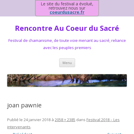
Le site du festival a évolué,
retrouvez nous sur
coeurdusacre.fr
Rencontre Au Coeur du Sacré
Festival de chamanisme, de toute voie menant au sacré, reliance
avec les peuples premiers
Aller au contenu principal
Menu
joan pawnie
Publié le
24 janvier 2018
à
2058 × 2385
dans
Festival 2018 – Les
intervenants
.