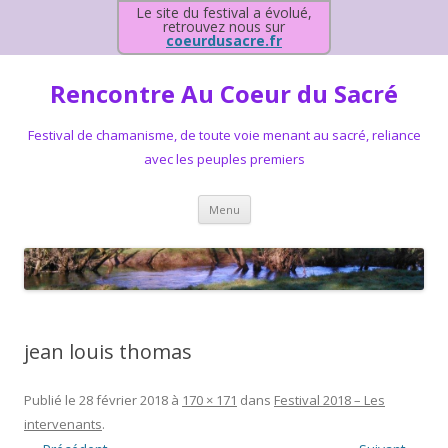
Le site du festival a évolué,
retrouvez nous sur
coeurdusacre.fr
Rencontre Au Coeur du Sacré
Festival de chamanisme, de toute voie menant au sacré, reliance
avec les peuples premiers
Aller au contenu principal
Menu
jean louis thomas
Publié le
28 février 2018
à
170 × 171
dans
Festival 2018 – Les
intervenants
.