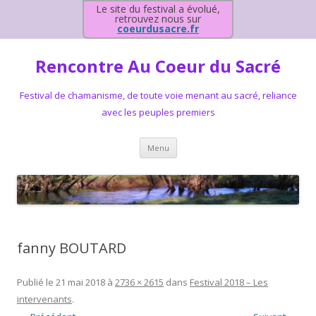
Le site du festival a évolué,
retrouvez nous sur
coeurdusacre.fr
Rencontre Au Coeur du Sacré
Festival de chamanisme, de toute voie menant au sacré, reliance
avec les peuples premiers
Aller au contenu principal
Menu
fanny BOUTARD
Publié le
21 mai 2018
à
2736 × 2615
dans
Festival 2018 – Les
intervenants
.