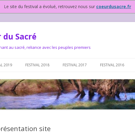
Le site du festival a évolué, retrouvez nous sur
coeurdusacre.fr
 du Sacré
nant au sacré, reliance avec les peuples premiers
Aller au contenu principal
AL 2019
FESTIVAL 2018
FESTIVAL 2017
FESTIVAL 2016
IVAL DEPUIS 2015…OU
NOUS ?
VAL DEPUIS 2015,
résentation site
T FONCTIONNONS