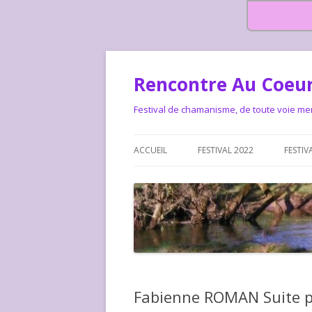
Rencontre Au Coeur
Festival de chamanisme, de toute voie me
ACCUEIL
FESTIVAL 2022
FESTIV
HISTOIRE DES RENCONTRES
LA CHARTE DU FESTIVAL
LE FESTIVAL DEPUIS 2015 – QUI
LE FEST
SOMMES-NOUS ?
ALLONS-
LE FESTI
Fabienne ROMAN Suite p
COMMEN