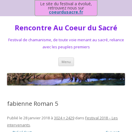
Le site du festival a évolué,
retrouvez nous sur
coeurdusacre.fr
Rencontre Au Coeur du Sacré
Festival de chamanisme, de toute voie menant au sacré, reliance
avec les peuples premiers
Aller au contenu principal
Menu
fabienne Roman 5
Publié le
28 janvier 2018
à
3024 × 2429
dans
Festival 2018 – Les
intervenants
.