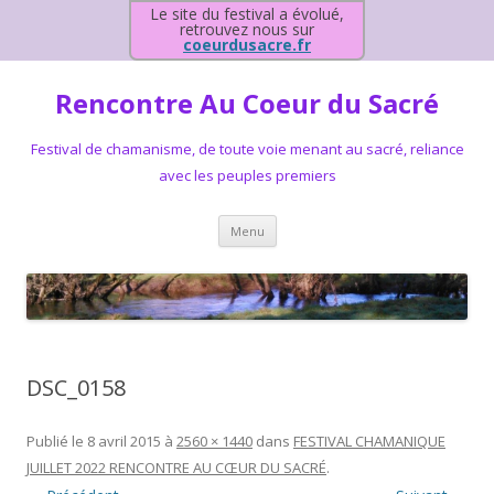
Le site du festival a évolué,
retrouvez nous sur
coeurdusacre.fr
Rencontre Au Coeur du Sacré
Festival de chamanisme, de toute voie menant au sacré, reliance
avec les peuples premiers
Aller au contenu principal
Menu
DSC_0158
Publié le
8 avril 2015
à
2560 × 1440
dans
FESTIVAL CHAMANIQUE
JUILLET 2022 RENCONTRE AU CŒUR DU SACRÉ
.