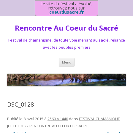
Le site du festival a évolué,
retrouvez nous sur
coeurdusacre.fr
Rencontre Au Coeur du Sacré
Festival de chamanisme, de toute voie menant au sacré, reliance
avec les peuples premiers
Aller au contenu principal
Menu
DSC_0128
Publié le
8 avril 2015
à
2560 × 1440
dans
FESTIVAL CHAMANIQUE
JUILLET 2022 RENCONTRE AU CŒUR DU SACRÉ
.