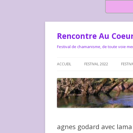
Rencontre Au Coeur
Festival de chamanisme, de toute voie me
ACCUEIL
FESTIVAL 2022
FESTIV
HISTOIRE DES RENCONTRES
LA CHARTE DU FESTIVAL
LE FESTIVAL DEPUIS 2015 – QUI
LE FEST
SOMMES-NOUS ?
ALLONS-
LE FESTI
agnes godard avec lama
COMMEN