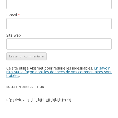
E-mail
*
Site web
Ce site utilise Akismet pour réduire les indésirables.
En savoir
plus sur la façon dont les données de vos commentaires sont
traitées
.
BULLETIN D’INSCRIPTION
dfghjklvb,;vnhjhjbhj;bjj; hgjjjkjkjkj jh;j;hjkkj