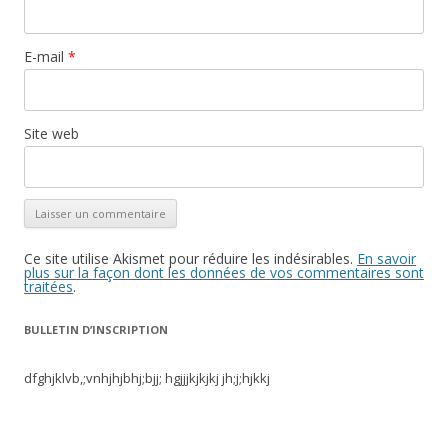
E-mail
*
Site web
Ce site utilise Akismet pour réduire les indésirables.
En savoir
plus sur la façon dont les données de vos commentaires sont
traitées
.
BULLETIN D’INSCRIPTION
dfghjklvb,;vnhjhjbhj;bjj; hgjjjkjkjkj jh;j;hjkkj