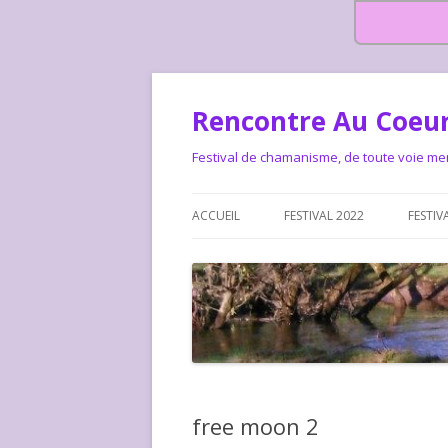
Rencontre Au Coeur
Festival de chamanisme, de toute voie me
ACCUEIL
FESTIVAL 2022
FESTIV
HISTOIRE DES RENCONTRES
LA CHARTE DU FESTIVAL
LE FESTIVAL DEPUIS 2015 – QUI
LE FEST
SOMMES-NOUS ?
ALLONS-
LE FESTI
free moon 2
COMMEN