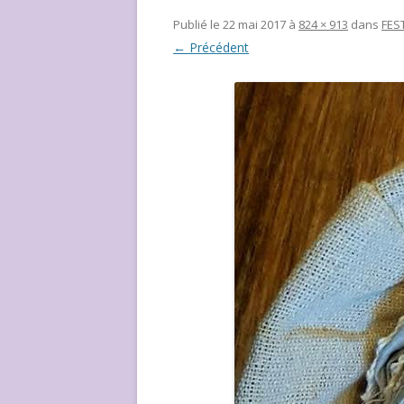
NOUS ?
Publié le
22 mai 2017
à
824 × 913
dans
FES
← Précédent