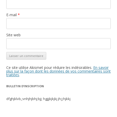
E-mail
*
Site web
Ce site utilise Akismet pour réduire les indésirables.
En savoir
plus sur la façon dont les données de vos commentaires sont
traitées
.
BULLETIN D’INSCRIPTION
dfghjklvb,;vnhjhjbhj;bjj; hgjjjkjkjkj jh;j;hjkkj