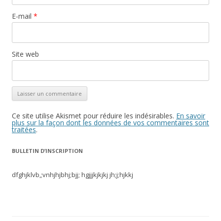
E-mail
*
Site web
Ce site utilise Akismet pour réduire les indésirables.
En savoir
plus sur la façon dont les données de vos commentaires sont
traitées
.
BULLETIN D’INSCRIPTION
dfghjklvb,;vnhjhjbhj;bjj; hgjjjkjkjkj jh;j;hjkkj