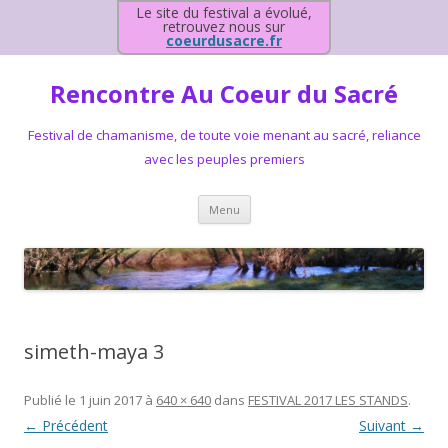
Le site du festival a évolué,
retrouvez nous sur
coeurdusacre.fr
Rencontre Au Coeur du Sacré
Festival de chamanisme, de toute voie menant au sacré, reliance
avec les peuples premiers
Aller au contenu principal
Menu
simeth-maya 3
Publié le
1 juin 2017
à
640 × 640
dans
FESTIVAL 2017 LES STANDS
.
← Précédent
Suivant →