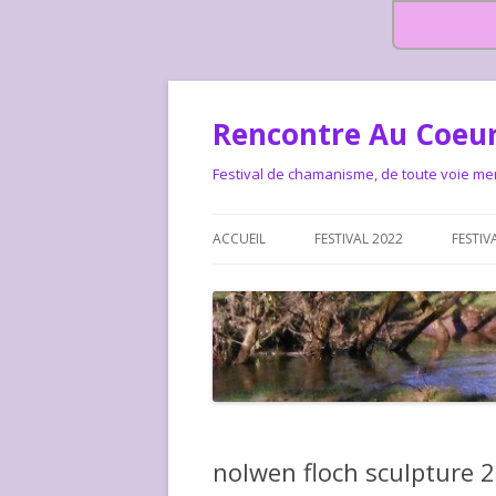
Rencontre Au Coeur
Festival de chamanisme, de toute voie me
ACCUEIL
FESTIVAL 2022
FESTIV
HISTOIRE DES RENCONTRES
LA CHARTE DU FESTIVAL
LE FESTIVAL DEPUIS 2015 – QUI
LE FEST
SOMMES-NOUS ?
ALLONS-
LE FESTI
nolwen floch sculpture 2
COMMEN