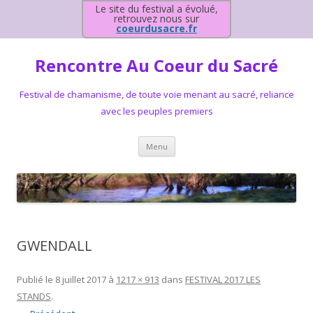
Le site du festival a évolué,
retrouvez nous sur
coeurdusacre.fr
Rencontre Au Coeur du Sacré
Festival de chamanisme, de toute voie menant au sacré, reliance
avec les peuples premiers
Aller au contenu principal
Menu
GWENDALL
Publié le
8 juillet 2017
à
1217 × 913
dans
FESTIVAL 2017 LES
STANDS
.