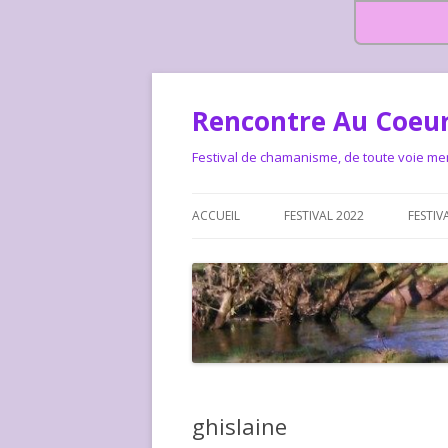
Rencontre Au Coeur
Festival de chamanisme, de toute voie me
ACCUEIL
FESTIVAL 2022
FESTIV
HISTOIRE DES RENCONTRES
LA CHARTE DU FESTIVAL
LE FESTIVAL DEPUIS 2015 – QUI
LE FEST
SOMMES-NOUS ?
ALLONS-
LE FESTI
ghislaine
COMMEN