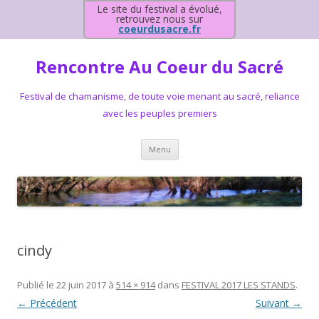
Le site du festival a évolué,
retrouvez nous sur
coeurdusacre.fr
Rencontre Au Coeur du Sacré
Festival de chamanisme, de toute voie menant au sacré, reliance
avec les peuples premiers
Aller au contenu principal
Menu
cindy
Publié le
22 juin 2017
à
514 × 914
dans
FESTIVAL 2017 LES STANDS
.
← Précédent
Suivant →