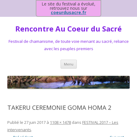
Le site du festival a évolué,
retrouvez nous sur
coeurdusacre.fr
Rencontre Au Coeur du Sacré
Festival de chamanisme, de toute voie menant au sacré, reliance
avec les peuples premiers
Aller au contenu principal
Menu
TAKERU CEREMONIE GOMA HOMA 2
Publié le
27 juin 2017
à
1108 × 1478
dans
FESTIVAL 2017 – Les
intervenants
.