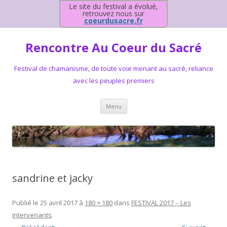
Le site du festival a évolué,
retrouvez nous sur
coeurdusacre.fr
Rencontre Au Coeur du Sacré
Festival de chamanisme, de toute voie menant au sacré, reliance
avec les peuples premiers
Aller au contenu principal
Menu
sandrine et jacky
Publié le
25 avril 2017
à
180 × 180
dans
FESTIVAL 2017 – Les
intervenants
.