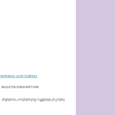
entaires sont traitées
.
BULLETIN D’INSCRIPTION
dfghjklvb,;vnhjhjbhj;bjj; hgjjjkjkjkj jh;j;hjkkj