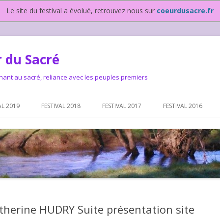
Le site du festival a évolué, retrouvez nous sur
coeurdusacre.fr
 du Sacré
nant au sacré, reliance avec les peuples premiers
Aller au contenu principal
AL 2019
FESTIVAL 2018
FESTIVAL 2017
FESTIVAL 2016
IVAL DEPUIS 2015…OU
NOUS ?
VAL DEPUIS 2015,
herine HUDRY Suite présentation site
T FONCTIONNONS