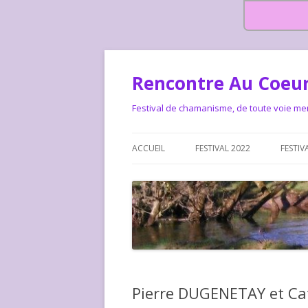
Rencontre Au Coeur
Festival de chamanisme, de toute voie me
ACCUEIL
FESTIVAL 2022
FESTIV
HISTOIRE DES RENCONTRES
LA CHARTE DU FESTIVAL
LE FESTIVAL DEPUIS 2015 – QUI
LE FEST
SOMMES-NOUS ?
ALLONS-
LE FESTI
Pierre DUGENETAY et Cat
COMMEN