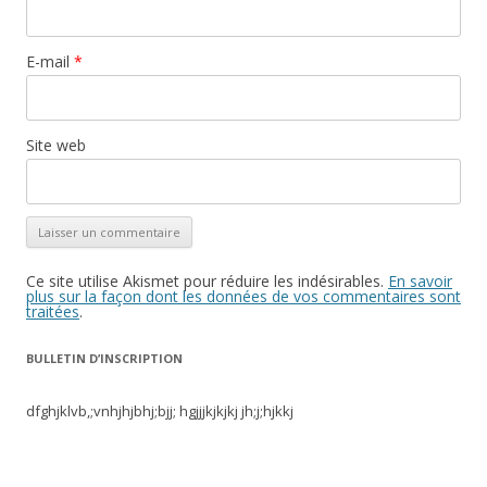
E-mail
*
Site web
Ce site utilise Akismet pour réduire les indésirables.
En savoir
plus sur la façon dont les données de vos commentaires sont
traitées
.
BULLETIN D’INSCRIPTION
dfghjklvb,;vnhjhjbhj;bjj; hgjjjkjkjkj jh;j;hjkkj