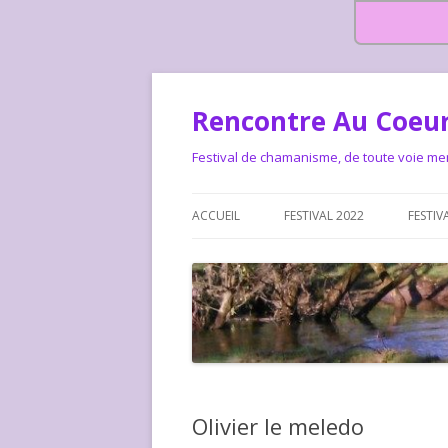
Rencontre Au Coeur
Festival de chamanisme, de toute voie me
ACCUEIL
FESTIVAL 2022
FESTIV
HISTOIRE DES RENCONTRES
LA CHARTE DU FESTIVAL
LE FESTIVAL DEPUIS 2015 – QUI
LE FEST
SOMMES-NOUS ?
ALLONS-
LE FESTI
Olivier le meledo
COMMEN