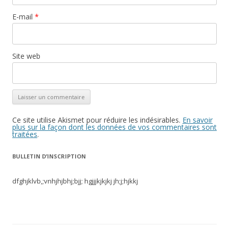
E-mail
*
Site web
Ce site utilise Akismet pour réduire les indésirables.
En savoir
plus sur la façon dont les données de vos commentaires sont
traitées
.
BULLETIN D’INSCRIPTION
dfghjklvb,;vnhjhjbhj;bjj; hgjjjkjkjkj jh;j;hjkkj