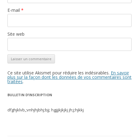
E-mail
*
Site web
Ce site utilise Akismet pour réduire les indésirables.
En savoir
plus sur la façon dont les données de vos commentaires sont
traitées
.
BULLETIN D’INSCRIPTION
dfghjklvb,;vnhjhjbhj;bjj; hgjjjkjkjkj jh;j;hjkkj