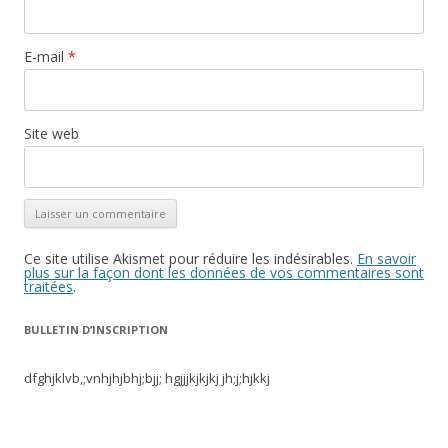
E-mail
*
Site web
Ce site utilise Akismet pour réduire les indésirables.
En savoir
plus sur la façon dont les données de vos commentaires sont
traitées
.
BULLETIN D’INSCRIPTION
dfghjklvb,;vnhjhjbhj;bjj; hgjjjkjkjkj jh;j;hjkkj