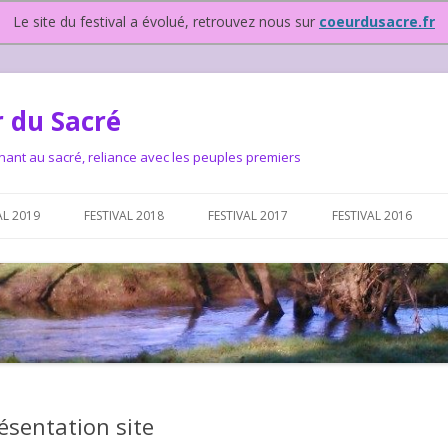
Le site du festival a évolué, retrouvez nous sur
coeurdusacre.fr
 du Sacré
nant au sacré, reliance avec les peuples premiers
Aller au contenu principal
AL 2019
FESTIVAL 2018
FESTIVAL 2017
FESTIVAL 2016
IVAL DEPUIS 2015…OU
NOUS ?
VAL DEPUIS 2015,
ésentation site
T FONCTIONNONS