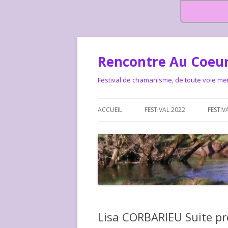
Rencontre Au Coeur
Festival de chamanisme, de toute voie me
ACCUEIL
FESTIVAL 2022
FESTIV
HISTOIRE DES RENCONTRES
LA CHARTE DU FESTIVAL
LE FESTIVAL DEPUIS 2015 – QUI
LE FEST
SOMMES-NOUS ?
ALLONS-
LE FESTI
Lisa CORBARIEU Suite pr
COMMEN