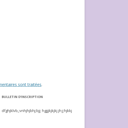
entaires sont traitées
.
BULLETIN D’INSCRIPTION
dfghjklvb,;vnhjhjbhj;bjj; hgjjjkjkjkj jh;j;hjkkj