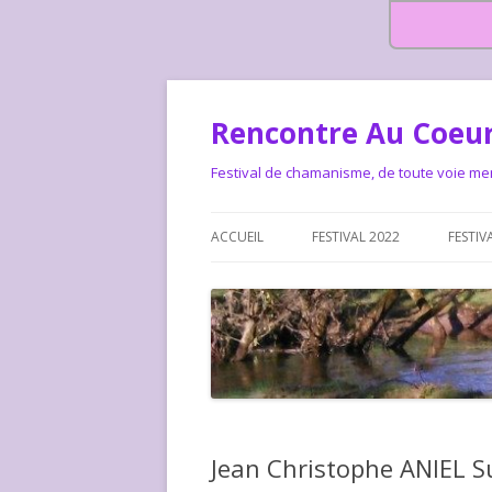
Rencontre Au Coeur
Festival de chamanisme, de toute voie me
ACCUEIL
FESTIVAL 2022
FESTIV
HISTOIRE DES RENCONTRES
LA CHARTE DU FESTIVAL
LE FESTIVAL DEPUIS 2015 – QUI
LE FEST
SOMMES-NOUS ?
ALLONS-
LE FESTI
Jean Christophe ANIEL Su
COMMEN