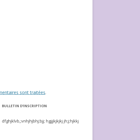
entaires sont traitées
.
BULLETIN D’INSCRIPTION
dfghjklvb,;vnhjhjbhj;bjj; hgjjjkjkjkj jh;j;hjkkj