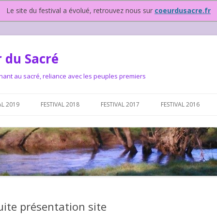
Le site du festival a évolué, retrouvez nous sur
coeurdusacre.fr
 du Sacré
nant au sacré, reliance avec les peuples premiers
Aller au contenu principal
AL 2019
FESTIVAL 2018
FESTIVAL 2017
FESTIVAL 2016
IVAL DEPUIS 2015…OU
NOUS ?
VAL DEPUIS 2015,
ite présentation site
T FONCTIONNONS