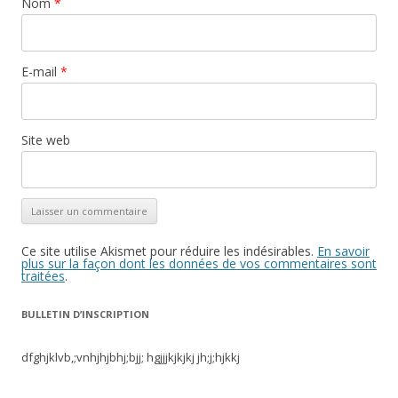
Nom
*
E-mail
*
Site web
Ce site utilise Akismet pour réduire les indésirables.
En savoir
plus sur la façon dont les données de vos commentaires sont
traitées
.
BULLETIN D’INSCRIPTION
dfghjklvb,;vnhjhjbhj;bjj; hgjjjkjkjkj jh;j;hjkkj