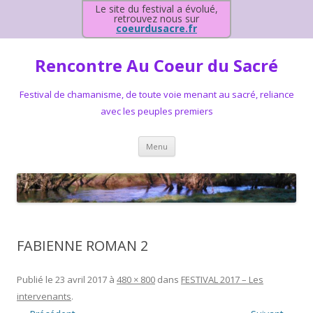
Le site du festival a évolué,
retrouvez nous sur
coeurdusacre.fr
Rencontre Au Coeur du Sacré
Festival de chamanisme, de toute voie menant au sacré, reliance
avec les peuples premiers
Aller au contenu principal
Menu
FABIENNE ROMAN 2
Publié le
23 avril 2017
à
480 × 800
dans
FESTIVAL 2017 – Les
intervenants
.