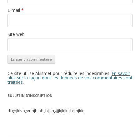
E-mail
*
Site web
Ce site utilise Akismet pour réduire les indésirables.
En savoir
plus sur la façon dont les données de vos commentaires sont
traitées
.
BULLETIN D’INSCRIPTION
dfghjklvb,;vnhjhjbhj;bjj; hgjjjkjkjkj jh;j;hjkkj