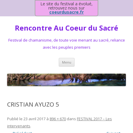
Le site du festival a évolué,
retrouvez nous sur
coeurdusacre.fr
Rencontre Au Coeur du Sacré
Festival de chamanisme, de toute voie menant au sacré, reliance
avec les peuples premiers
Aller au contenu principal
Menu
CRISTIAN AYUZO 5
Publié le
23 avril 2017
à
896 × 670
dans
FESTIVAL 2017 – Les
intervenants
.