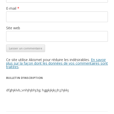
E-mail
*
Site web
Ce site utilise Akismet pour réduire les indésirables.
En savoir
plus sur la façon dont les données de vos commentaires sont
traitées
.
BULLETIN D’INSCRIPTION
dfghjklvb,;vnhjhjbhj;bjj; hgjjjkjkjkj jh;j;hjkkj