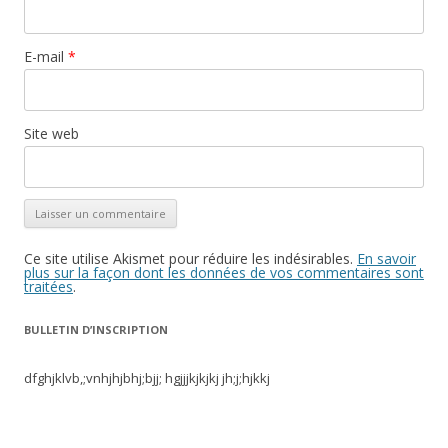
E-mail
*
Site web
Ce site utilise Akismet pour réduire les indésirables.
En savoir
plus sur la façon dont les données de vos commentaires sont
traitées
.
BULLETIN D’INSCRIPTION
dfghjklvb,;vnhjhjbhj;bjj; hgjjjkjkjkj jh;j;hjkkj