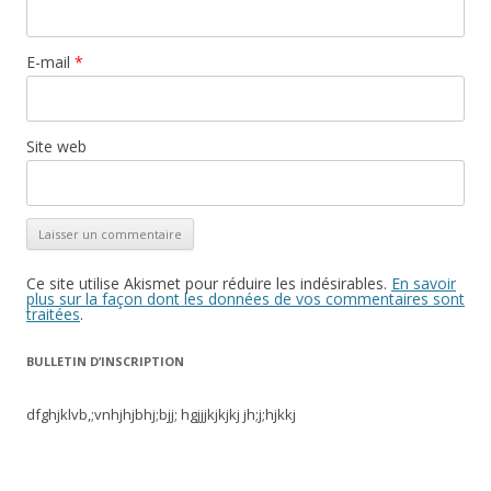
E-mail
*
Site web
Ce site utilise Akismet pour réduire les indésirables.
En savoir
plus sur la façon dont les données de vos commentaires sont
traitées
.
BULLETIN D’INSCRIPTION
dfghjklvb,;vnhjhjbhj;bjj; hgjjjkjkjkj jh;j;hjkkj