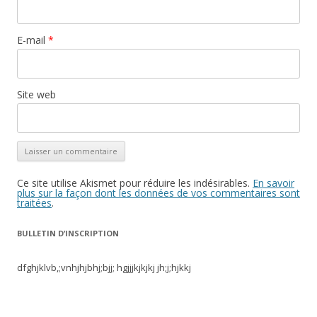
E-mail
*
Site web
Ce site utilise Akismet pour réduire les indésirables.
En savoir
plus sur la façon dont les données de vos commentaires sont
traitées
.
BULLETIN D’INSCRIPTION
dfghjklvb,;vnhjhjbhj;bjj; hgjjjkjkjkj jh;j;hjkkj