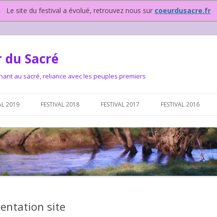
Le site du festival a évolué, retrouvez nous sur
coeurdusacre.fr
 du Sacré
nant au sacré, reliance avec les peuples premiers
Aller au contenu principal
AL 2019
FESTIVAL 2018
FESTIVAL 2017
FESTIVAL 2016
IVAL DEPUIS 2015…OU
NOUS ?
VAL DEPUIS 2015,
entation site
T FONCTIONNONS