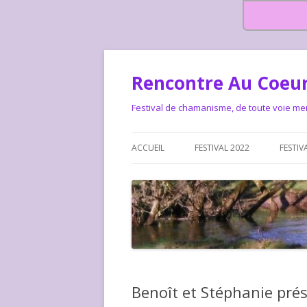
Rencontre Au Coeur
Festival de chamanisme, de toute voie me
ACCUEIL
FESTIVAL 2022
FESTIV
HISTOIRE DES RENCONTRES
LA CHARTE DU FESTIVAL
LE FESTIVAL DEPUIS 2015 – QUI
LE FEST
SOMMES-NOUS ?
ALLONS-
LE FESTI
Benoît et Stéphanie prés
COMMEN