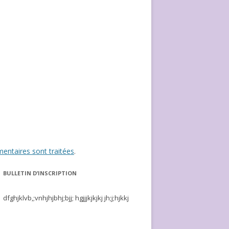
entaires sont traitées
.
BULLETIN D’INSCRIPTION
dfghjklvb,;vnhjhjbhj;bjj; hgjjjkjkjkj jh;j;hjkkj