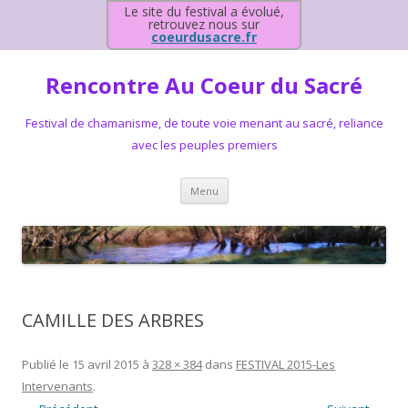
Le site du festival a évolué,
retrouvez nous sur
coeurdusacre.fr
Rencontre Au Coeur du Sacré
Festival de chamanisme, de toute voie menant au sacré, reliance
avec les peuples premiers
Aller au contenu principal
Menu
CAMILLE DES ARBRES
Publié le
15 avril 2015
à
328 × 384
dans
FESTIVAL 2015-Les
Intervenants
.