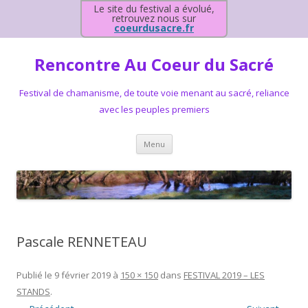
Le site du festival a évolué,
retrouvez nous sur
coeurdusacre.fr
Rencontre Au Coeur du Sacré
Festival de chamanisme, de toute voie menant au sacré, reliance
avec les peuples premiers
Aller au contenu principal
Menu
Pascale RENNETEAU
Publié le
9 février 2019
à
150 × 150
dans
FESTIVAL 2019 – LES
STANDS
.